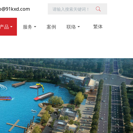
o@91kxd.com
繁体
产品
服务
案例
联络