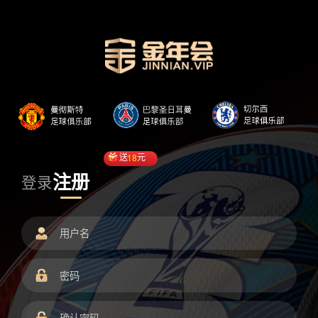
送
18
元
注册
登录