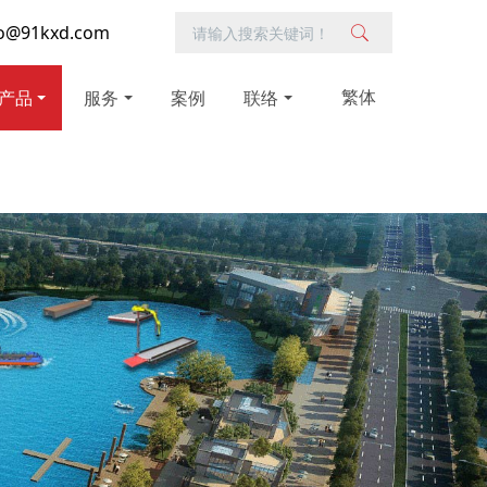
o@91kxd.com
繁体
产品
服务
案例
联络