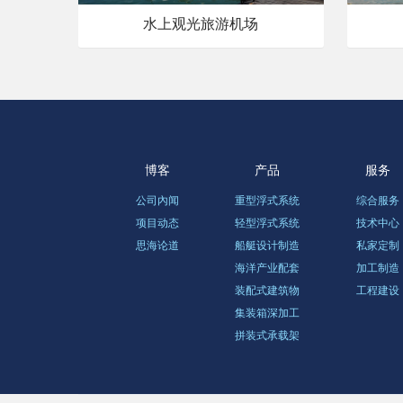
水上观光旅游机场
博客
产品
服务
公司內闻
重型浮式系统
综合服务
项目动态
轻型浮式系统
技术中心
思海论道
船艇设计制造
私家定制
海洋产业配套
加工制造
装配式建筑物
工程建设
集装箱深加工
拼装式承载架