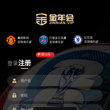
送
18
元
注册
登录